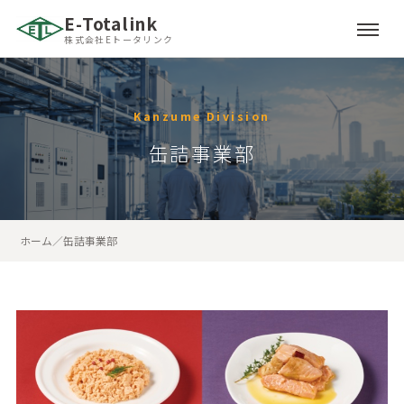
E-Totalink
株式会社Eトータリンク
Kanzume Division
缶詰事業部
ホーム
／
缶詰事業部